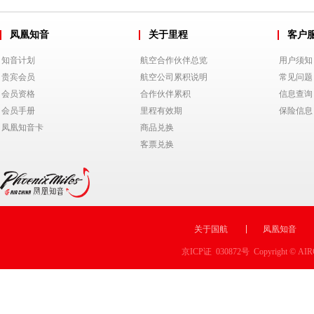
凤凰知音
关于里程
客户
知音计划
航空合作伙伴总览
用户须知
贵宾会员
航空公司累积说明
常见问题
会员资格
合作伙伴累积
信息查询
会员手册
里程有效期
保险信息
凤凰知音卡
商品兑换
客票兑换
关于国航
凤凰知音
京ICP证 030872号 Copyright © AIRC