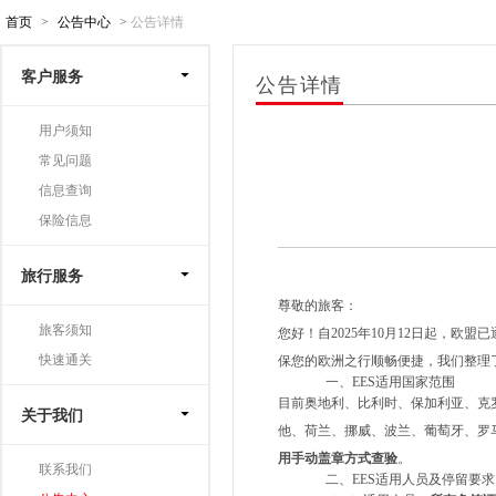
首页
>
公告中心
>
公告详情
客户服务
公告详情
用户须知
常见问题
信息查询
保险信息
旅行服务
尊敬的旅客：
旅客须知
您好！自
2025
年
10
月
12
日起，欧盟已
快速通关
保您的欧洲之行顺畅便捷，我们整理
一、EES适用国家范围
目前奥地利、比利时、保加利亚、克
关于我们
他、荷兰、挪威、波兰、葡萄牙、罗
用手动盖章方式查验
。
联系我们
二、EES适用人员及停留要求