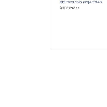
https://travel-europe.europa.eu/zh/ees
祝您旅途愉快！