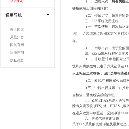
公告中心
（一）
适用人员
：
所有免签
挪威或瑞士国籍的旅客
）。
通用导航
（二）
停留定义
：
短期停留
三、EES系统使用流程
（一）
首次使用
：首次抵达
关于国航
据）、入境或离境欧洲国家的日期和
凤凰知音
存。
国航官网
（二）
后续出行
：
由于您的面
法律声明
四、EES系统对行程的影响
（一）
非欧盟
/
非申根国家公
隐私条款
境和离境数据将以电子方式记录在
E
人工柜台二次核验，因此边境检查处
（二）
欧盟
/
申根国家公民
或
（三）
中转出行提示
：
在换乘
全检查，
避免耽误后续行程。
五、
欧盟
ETIAS系统相关预告
除出入境系统
(EES)
外，
ETIAS
（欧
在进入欧洲申根区前，必须申请
ETIA
六、更多信息查询渠道
关于EES
系统的完整详情
及最新动态