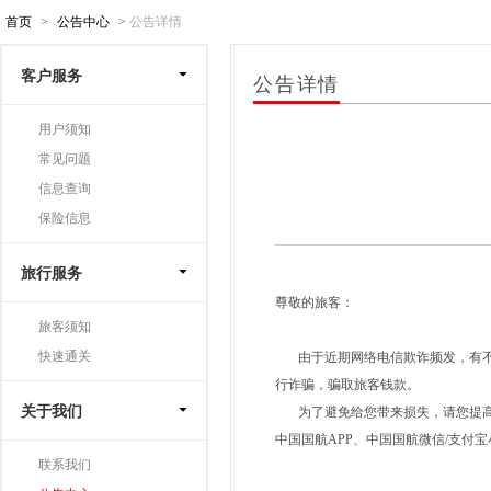
首页
>
公告中心
>
公告详情
客户服务
公告详情
用户须知
常见问题
信息查询
保险信息
旅行服务
尊敬的旅客：
旅客须知
快速通关
由于近期网络电信欺诈频发，有不法
行诈骗，骗取旅客钱款。
关于我们
为了避免给您带来损失，请您提高警惕，
中国国航APP、中国国航微信/支付
联系我们